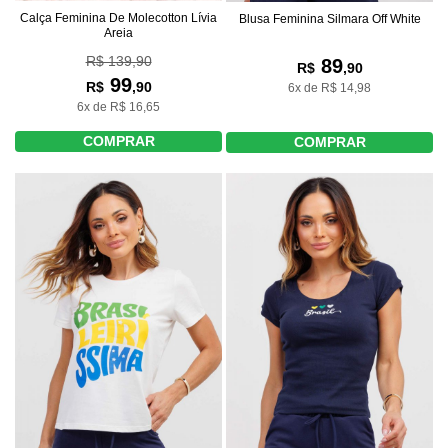
Calça Feminina De Molecotton Lívia
Blusa Feminina Silmara Off White
Areia
R$ 139,90
89
R$
,90
99
R$
,90
6x de R$ 14,98
6x de R$ 16,65
COMPRAR
COMPRAR