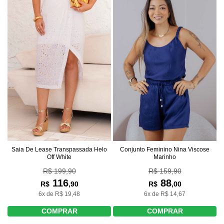
Saia De Lease Transpassada Helo
Conjunto Feminino Nina Viscose
Off White
Marinho
R$ 199,90
R$ 159,90
116
88
R$
,90
R$
,00
6x de R$ 19,48
6x de R$ 14,67
COMPRAR
COMPRAR