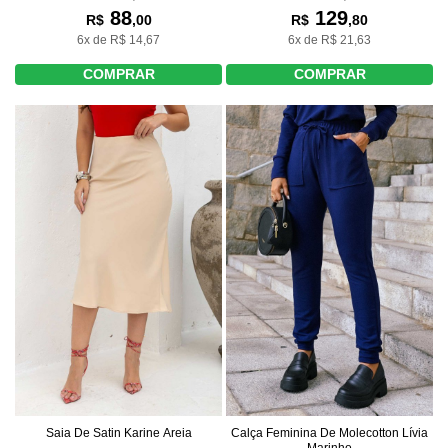
88
129
R$
,00
R$
,80
6x de R$ 14,67
6x de R$ 21,63
COMPRAR
COMPRAR
Saia De Satin Karine Areia
Calça Feminina De Molecotton Lívia