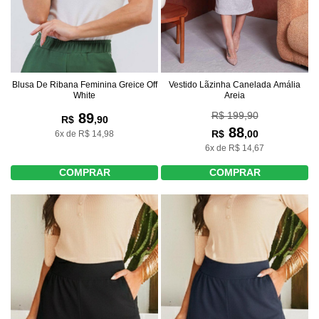
Vestido Lãzinha Canelada Amália
Blusa De Ribana Feminina Greice Off
Areia
White
R$ 199,90
89
R$
,90
88
R$
,00
6x de R$ 14,98
6x de R$ 14,67
COMPRAR
COMPRAR