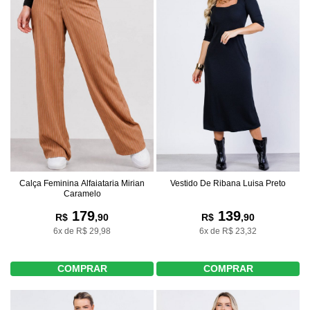
Calça Feminina Alfaiataria Mirian
Vestido De Ribana Luisa Preto
Caramelo
179
139
R$
,90
R$
,90
6x de R$ 29,98
6x de R$ 23,32
COMPRAR
COMPRAR