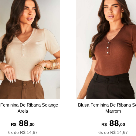
 Feminina De Ribana Solange
Blusa Feminina De Ribana S
Areia
Marrom
88
88
R$
,00
R$
,00
6x de R$ 14,67
6x de R$ 14,67