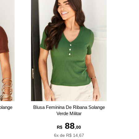
olange
Blusa Feminina De Ribana Solange
Verde Militar
88
R$
,00
6x de R$ 14,67