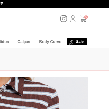
EP
0
Sale
tidos
Calças
Body Curve