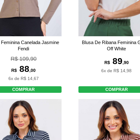
 Feminina Canelada Jasmine
Blusa De Ribana Feminina G
Fendi
Off White
R$ 109,90
89
R$
,90
88
R$
,00
6x de R$ 14,98
6x de R$ 14,67
COMPRAR
COMPRAR