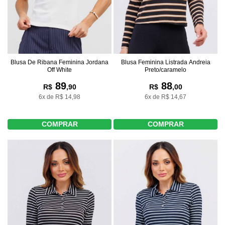
Blusa De Ribana Feminina Jordana
Blusa Feminina Listrada Andreia
Off White
Preto/caramelo
89
88
R$
,90
R$
,00
6x de R$ 14,98
6x de R$ 14,67
COMPRAR
COMPRAR