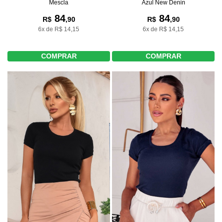
Mescla
Azul New Denin
84
84
R$
,90
R$
,90
6x de R$ 14,15
6x de R$ 14,15
COMPRAR
COMPRAR