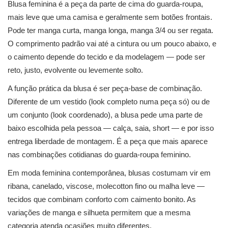
Blusa feminina é a peça da parte de cima do guarda-roupa,
mais leve que uma camisa e geralmente sem botões frontais.
Pode ter manga curta, manga longa, manga 3/4 ou ser regata.
O comprimento padrão vai até a cintura ou um pouco abaixo, e
o caimento depende do tecido e da modelagem — pode ser
reto, justo, evolvente ou levemente solto.
A função prática da blusa é ser peça-base de combinação.
Diferente de um vestido (look completo numa peça só) ou de
um conjunto (look coordenado), a blusa pede uma parte de
baixo escolhida pela pessoa — calça, saia, short — e por isso
entrega liberdade de montagem. É a peça que mais aparece
nas combinações cotidianas do guarda-roupa feminino.
Em moda feminina contemporânea, blusas costumam vir em
ribana, canelado, viscose, molecotton fino ou malha leve —
tecidos que combinam conforto com caimento bonito. As
variações de manga e silhueta permitem que a mesma
categoria atenda ocasiões muito diferentes.