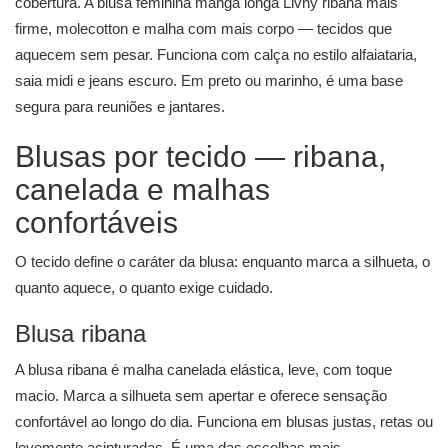
cobertura. A
blusa feminina manga longa
Livny ribana mais
firme, molecotton e malha com mais corpo — tecidos que
aquecem sem pesar. Funciona com calça no estilo alfaiataria,
saia midi e jeans escuro. Em preto ou marinho, é uma base
segura para reuniões e jantares.
Blusas por tecido — ribana,
canelada e malhas
confortáveis
O tecido define o caráter da blusa: enquanto marca a silhueta, o
quanto aquece, o quanto exige cuidado.
Blusa ribana
A blusa ribana é malha canelada elástica, leve, com toque
macio. Marca a silhueta sem apertar e oferece sensação
confortável ao longo do dia. Funciona em blusas justas, retas ou
levemente acinturadas. É uma das escolhas mais