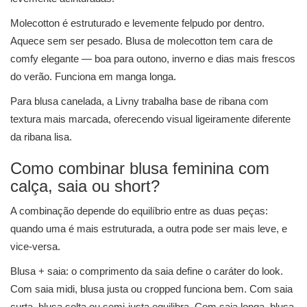
Molecotton é estruturado e levemente felpudo por dentro.
Aquece sem ser pesado. Blusa de molecotton tem cara de
comfy elegante — boa para outono, inverno e dias mais frescos
do verão. Funciona em manga longa.
Para blusa canelada, a Livny trabalha base de ribana com
textura mais marcada, oferecendo visual ligeiramente diferente
da ribana lisa.
Como combinar blusa feminina com
calça, saia ou short?
A combinação depende do equilíbrio entre as duas peças:
quando uma é mais estruturada, a outra pode ser mais leve, e
vice-versa.
Blusa + saia: o comprimento da saia define o caráter do look.
Com saia midi, blusa justa ou cropped funciona bem. Com saia
curta, blusa solta ou semi-justa equilibra. Com saia longa, blusa