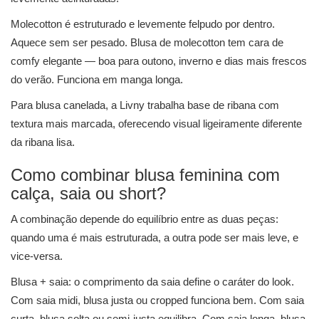
Molecotton é estruturado e levemente felpudo por dentro.
Aquece sem ser pesado. Blusa de molecotton tem cara de
comfy elegante — boa para outono, inverno e dias mais frescos
do verão. Funciona em manga longa.
Para blusa canelada, a Livny trabalha base de ribana com
textura mais marcada, oferecendo visual ligeiramente diferente
da ribana lisa.
Como combinar blusa feminina com
calça, saia ou short?
A combinação depende do equilíbrio entre as duas peças:
quando uma é mais estruturada, a outra pode ser mais leve, e
vice-versa.
Blusa + saia: o comprimento da saia define o caráter do look.
Com saia midi, blusa justa ou cropped funciona bem. Com saia
curta, blusa solta ou semi-justa equilibra. Com saia longa, blusa