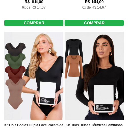
88
88
R$
,00
R$
,00
6x de R$ 14,67
6x de R$ 14,67
COMPRAR
COMPRAR
Kit Dois Bodies Dupla Face Poliamida
Kit Duas Blusas Térmicas Femininas