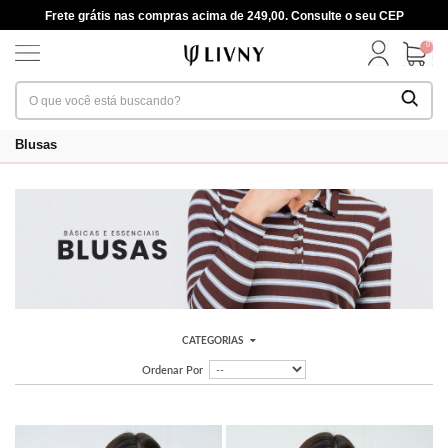
Frete grátis nas compras acima de 249,00. Consulte o seu CEP
0
Blusas
CATEGORIAS
Ordenar Por