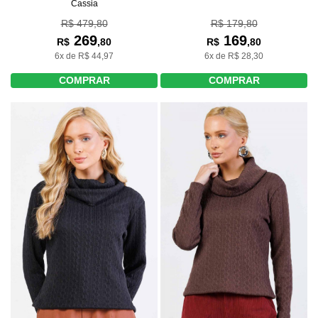
Cassia
R$ 479,80
R$ 179,80
269
169
R$
,80
R$
,80
6x de R$ 44,97
6x de R$ 28,30
COMPRAR
COMPRAR