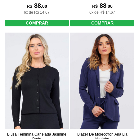
88
88
R$
,00
R$
,00
6x de R$ 14,67
6x de R$ 14,67
COMPRAR
COMPRAR
Blusa Feminina Canelada Jasmine
Blazer De Molecotton Ana Lia
Preto
Marinho