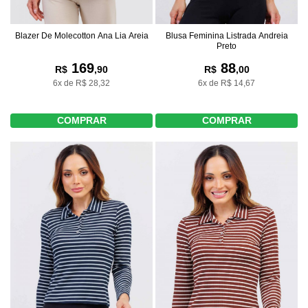
Blazer De Molecotton Ana Lia Areia
Blusa Feminina Listrada Andreia
Preto
169
88
R$
,90
R$
,00
6x de R$ 28,32
6x de R$ 14,67
COMPRAR
COMPRAR