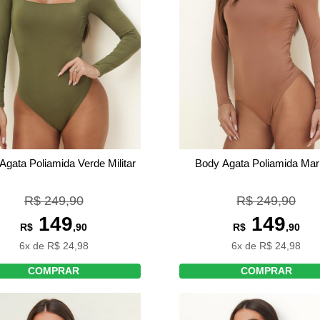
Agata Poliamida Verde Militar
Body Agata Poliamida Ma
R$ 249,90
R$ 249,90
149
149
R$
,90
R$
,90
6x de R$ 24,98
6x de R$ 24,98
COMPRAR
COMPRAR