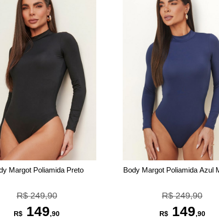
dy Margot Poliamida Preto
Body Margot Poliamida Azul 
R$ 249,90
R$ 249,90
149
149
R$
,90
R$
,90