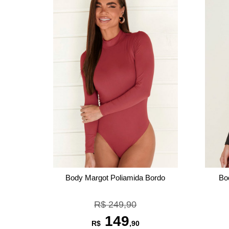
Bo
Body Margot Poliamida Bordo
R$ 249,90
149
R$
,90