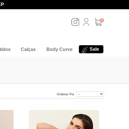
EP
0
Sale
tidos
Calças
Body Curve
Ordenar Por