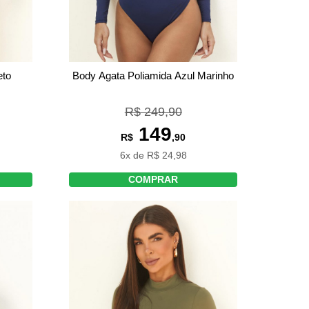
eto
Body Agata Poliamida Azul Marinho
R$ 249,90
149
R$
,90
6x de R$ 24,98
COMPRAR