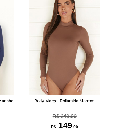
Marinho
Body Margot Poliamida Marrom
R$ 249,90
149
R$
,90