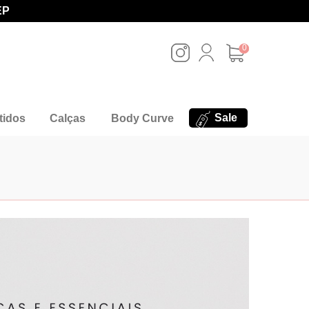
EP
0
Sale
tidos
Calças
Body Curve