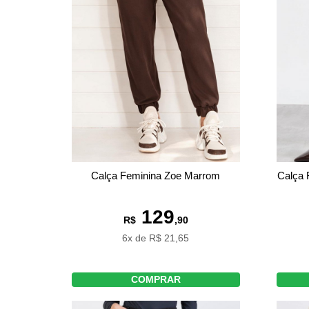
Calça F
Calça Feminina Zoe Marrom
129
R$
,90
6x de R$ 21,65
COMPRAR