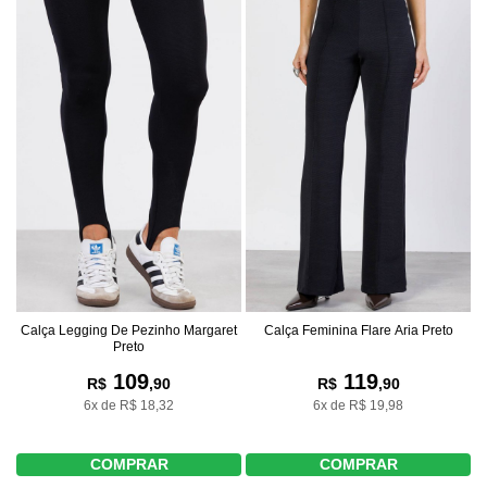
Calça Legging De Pezinho Margaret
Calça Feminina Flare Aria Preto
Preto
109
119
R$
,90
R$
,90
6x de R$ 18,32
6x de R$ 19,98
COMPRAR
COMPRAR