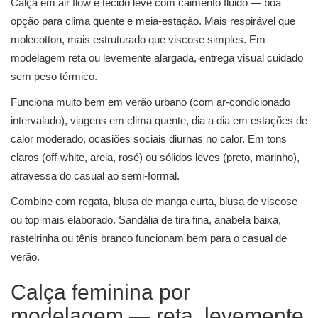
Calça em air flow é tecido leve com caimento fluido — boa
opção para clima quente e meia-estação. Mais respirável que
molecotton, mais estruturado que viscose simples. Em
modelagem reta ou levemente alargada, entrega visual cuidado
sem peso térmico.
Funciona muito bem em verão urbano (com ar-condicionado
intervalado), viagens em clima quente, dia a dia em estações de
calor moderado, ocasiões sociais diurnas no calor. Em tons
claros (off-white, areia, rosé) ou sólidos leves (preto, marinho),
atravessa do casual ao semi-formal.
Combine com regata, blusa de manga curta, blusa de viscose
ou top mais elaborado. Sandália de tira fina, anabela baixa,
rasteirinha ou tênis branco funcionam bem para o casual de
verão.
Calça feminina por
modelagem — reta, levemente