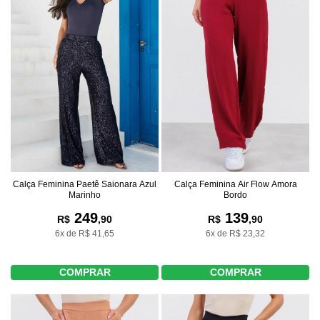
Calça Feminina Paetê Saionara Azul
Calça Feminina Air Flow Amora
Marinho
Bordo
249
139
R$
,90
R$
,90
6x de R$ 41,65
6x de R$ 23,32
COMPRAR
COMPRAR