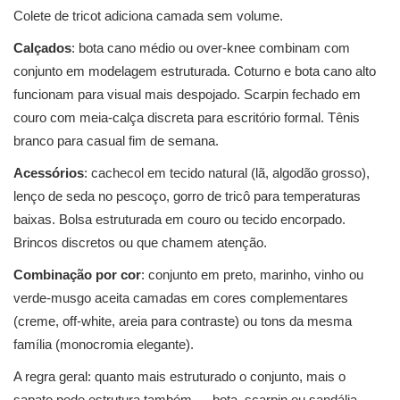
Colete de tricot adiciona camada sem volume.
Calçados
: bota cano médio ou over-knee combinam com
conjunto em modelagem estruturada. Coturno e bota cano alto
funcionam para visual mais despojado. Scarpin fechado em
couro com meia-calça discreta para escritório formal. Tênis
branco para casual fim de semana.
Acessórios
: cachecol em tecido natural (lã, algodão grosso),
lenço de seda no pescoço, gorro de tricô para temperaturas
baixas. Bolsa estruturada em couro ou tecido encorpado.
Brincos discretos ou que chamem atenção.
Combinação por cor
: conjunto em preto, marinho, vinho ou
verde-musgo aceita camadas em cores complementares
(creme, off-white, areia para contraste) ou tons da mesma
família (monocromia elegante).
A regra geral: quanto mais estruturado o conjunto, mais o
sapato pede estrutura também — bota, scarpin ou sandália