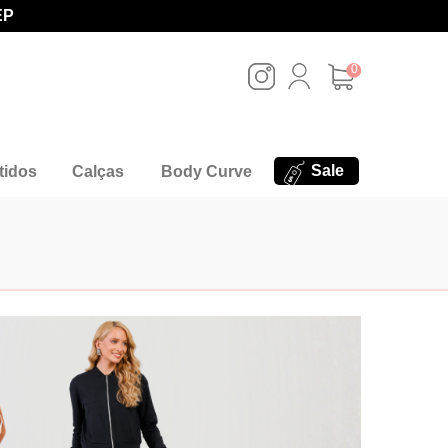
EP
0
Sale
tidos
Calças
Body Curve