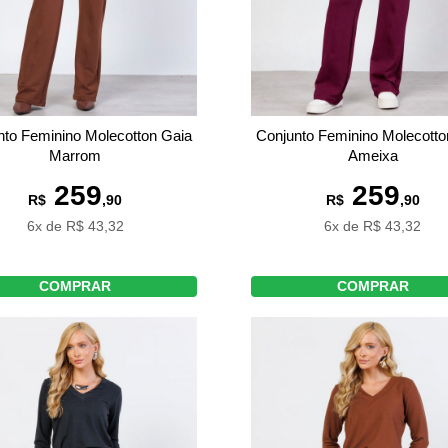
nto Feminino Molecotton Gaia
Conjunto Feminino Molecotto
Marrom
Ameixa
259
259
R$
,90
R$
,90
6x de R$ 43,32
6x de R$ 43,32
COMPRAR
COMPRAR