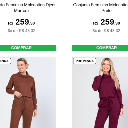
to Feminino Molecotton Djeni
Conjunto Feminino Molecotto
Marrom
Preto
259
259
R$
,90
R$
,90
6x de R$ 43,32
6x de R$ 43,32
COMPRAR
COMPRAR
VENDA
PRÉ VENDA