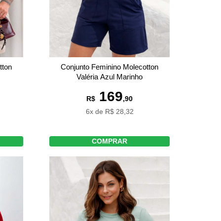
tton
Conjunto Feminino Molecotton
Valéria Azul Marinho
169
R$
,90
6x de R$ 28,32
COMPRAR