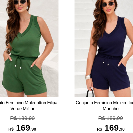
to Feminino Molecotton Filipa
Conjunto Feminino Molecotton
Verde Militar
Marinho
R$ 189,90
R$ 189,90
169
169
R$
,90
R$
,90