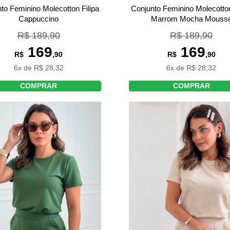
Conjunto Feminino Molecotton
to Feminino Molecotton Filipa
Marrom Mocha Mouss
Cappuccino
R$ 189,90
R$ 189,90
169
169
R$
,90
R$
,90
6x de R$ 28,32
6x de R$ 28,32
COMPRAR
COMPRAR