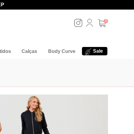
EP
0
Sale
tidos
Calças
Body Curve