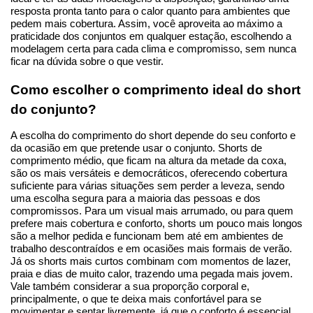
resposta pronta tanto para o calor quanto para ambientes que 
pedem mais cobertura. Assim, você aproveita ao máximo a 
praticidade dos conjuntos em qualquer estação, escolhendo a 
modelagem certa para cada clima e compromisso, sem nunca 
ficar na dúvida sobre o que vestir.
Como escolher o comprimento ideal do short 
do conjunto?
A escolha do comprimento do short depende do seu conforto e 
da ocasião em que pretende usar o conjunto. Shorts de 
comprimento médio, que ficam na altura da metade da coxa, 
são os mais versáteis e democráticos, oferecendo cobertura 
suficiente para várias situações sem perder a leveza, sendo 
uma escolha segura para a maioria das pessoas e dos 
compromissos. Para um visual mais arrumado, ou para quem 
prefere mais cobertura e conforto, shorts um pouco mais longos 
são a melhor pedida e funcionam bem até em ambientes de 
trabalho descontraídos e em ocasiões mais formais de verão. 
Já os shorts mais curtos combinam com momentos de lazer, 
praia e dias de muito calor, trazendo uma pegada mais jovem. 
Vale também considerar a sua proporção corporal e, 
principalmente, o que te deixa mais confortável para se 
movimentar e sentar livremente, já que o conforto é essencial 