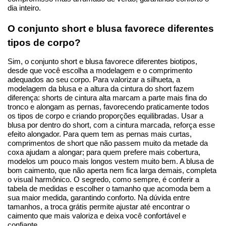
dia inteiro.
O conjunto short e blusa favorece diferentes 
tipos de corpo?
Sim, o conjunto short e blusa favorece diferentes biotipos, 
desde que você escolha a modelagem e o comprimento 
adequados ao seu corpo. Para valorizar a silhueta, a 
modelagem da blusa e a altura da cintura do short fazem 
diferença: shorts de cintura alta marcam a parte mais fina do 
tronco e alongam as pernas, favorecendo praticamente todos 
os tipos de corpo e criando proporções equilibradas. Usar a 
blusa por dentro do short, com a cintura marcada, reforça esse 
efeito alongador. Para quem tem as pernas mais curtas, 
comprimentos de short que não passem muito da metade da 
coxa ajudam a alongar; para quem prefere mais cobertura, 
modelos um pouco mais longos vestem muito bem. A blusa de 
bom caimento, que não aperta nem fica larga demais, completa 
o visual harmônico. O segredo, como sempre, é conferir a 
tabela de medidas e escolher o tamanho que acomoda bem a 
sua maior medida, garantindo conforto. Na dúvida entre 
tamanhos, a troca grátis permite ajustar até encontrar o 
caimento que mais valoriza e deixa você confortável e 
confiante.