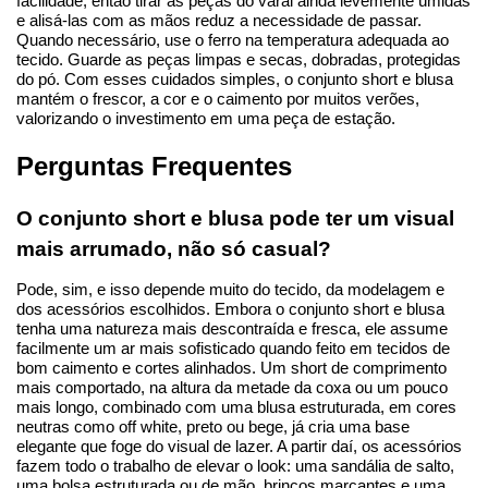
facilidade, então tirar as peças do varal ainda levemente úmidas 
e alisá-las com as mãos reduz a necessidade de passar. 
Quando necessário, use o ferro na temperatura adequada ao 
tecido. Guarde as peças limpas e secas, dobradas, protegidas 
do pó. Com esses cuidados simples, o conjunto short e blusa 
mantém o frescor, a cor e o caimento por muitos verões, 
valorizando o investimento em uma peça de estação.
Perguntas Frequentes
O conjunto short e blusa pode ter um visual 
mais arrumado, não só casual?
Pode, sim, e isso depende muito do tecido, da modelagem e 
dos acessórios escolhidos. Embora o conjunto short e blusa 
tenha uma natureza mais descontraída e fresca, ele assume 
facilmente um ar mais sofisticado quando feito em tecidos de 
bom caimento e cortes alinhados. Um short de comprimento 
mais comportado, na altura da metade da coxa ou um pouco 
mais longo, combinado com uma blusa estruturada, em cores 
neutras como off white, preto ou bege, já cria uma base 
elegante que foge do visual de lazer. A partir daí, os acessórios 
fazem todo o trabalho de elevar o look: uma sandália de salto, 
uma bolsa estruturada ou de mão, brincos marcantes e uma 