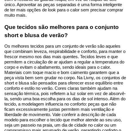
único. Aproveitar as peças separadas é uma forma inteligente 
de ter mais opções de look para o calor sem precisar comprar 
muito mais.
Que tecidos são melhores para o conjunto 
short e blusa de verão?
Os melhores tecidos para um conjunto de verão são aqueles 
que combinam leveza, respirabilidade e conforto, para manter o 
frescor mesmo nos dias mais quentes. Tecidos leves e que 
permitem a circulação de ar ajudam a regular a temperatura do 
corpo e evitam o abafamento, sendo ideais para o calor. 
Materiais com toque macio e bom caimento garantem que a 
peça vista bem sem grudar no corpo. Na Livny, os conjuntos de 
short e blusa são pensados para oferecer esse equilíbrio entre 
conforto e estilo no verão. Cores claras também ajudam na 
sensação térmica, pois refletem a luz solar em vez de absorvê-
la, sendo uma boa escolha para os dias de sol intenso. Além do 
tecido, a modelagem influencia no conforto: peças que não 
ficam excessivamente justas permitem mais ventilação e 
liberdade de movimento. Vale conferir a descrição de cada 
modelo para escolher o tecido que melhor atende ao seu uso, 
seja um passeio na praia, um dia de cidade no calor ou um 
compromisso mais arrumado de verão, garantindo conforto o 