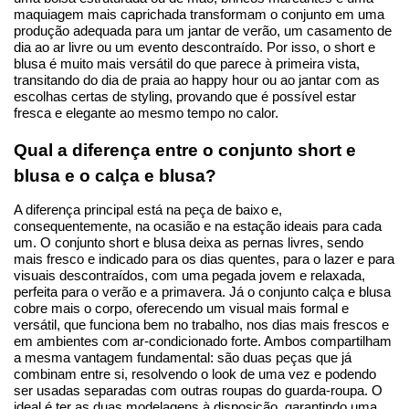
maquiagem mais caprichada transformam o conjunto em uma 
produção adequada para um jantar de verão, um casamento de 
dia ao ar livre ou um evento descontraído. Por isso, o short e 
blusa é muito mais versátil do que parece à primeira vista, 
transitando do dia de praia ao happy hour ou ao jantar com as 
escolhas certas de styling, provando que é possível estar 
fresca e elegante ao mesmo tempo no calor.
Qual a diferença entre o conjunto short e 
blusa e o calça e blusa?
A diferença principal está na peça de baixo e, 
consequentemente, na ocasião e na estação ideais para cada 
um. O conjunto short e blusa deixa as pernas livres, sendo 
mais fresco e indicado para os dias quentes, para o lazer e para 
visuais descontraídos, com uma pegada jovem e relaxada, 
perfeita para o verão e a primavera. Já o conjunto calça e blusa 
cobre mais o corpo, oferecendo um visual mais formal e 
versátil, que funciona bem no trabalho, nos dias mais frescos e 
em ambientes com ar-condicionado forte. Ambos compartilham 
a mesma vantagem fundamental: são duas peças que já 
combinam entre si, resolvendo o look de uma vez e podendo 
ser usadas separadas com outras roupas do guarda-roupa. O 
ideal é ter as duas modelagens à disposição, garantindo uma 