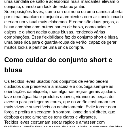
uma sandália de salto e acessórios mais marcantes elevam o 
conjunto, criando um look de festa ou jantar.
Sobreposições leves, como um quimono ou uma camisa aberta 
por cima, adaptam o conjunto a ambientes com ar-condicionado 
e criam um visual mais elaborado. E como são duas peças, a 
blusa combina com outras partes de baixo, como saias e 
calças, e o short aceita outras blusas, rendendo várias 
combinações. Essa flexibilidade faz do conjunto short e blusa 
uma base rica para o guarda-roupa de verão, capaz de gerar 
muitos looks a partir de uma única compra.
Como cuidar do conjunto short e 
blusa
Os tecidos leves usados nos conjuntos de verão pedem 
cuidados que preservam a maciez e a cor. Siga sempre as 
orientações da etiqueta, mas algumas regras gerais ajudam: 
lave com água fria e produtos suaves, virando as peças do 
avesso para proteger as cores, que no verão costumam ser 
mais vivas e suscetíveis ao desbotamento. Evite torcer com 
força e prefira a secagem à sombra, longe do sol direto, que 
desbota especialmente os tons claros e vibrantes.
Tecidos leves costumam secar rápido e amassar com 