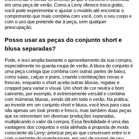
em uma peça de verão. Como a Livny oferece troca grátis, 
você pode experimentar e ajustar o modelo até encontrar o 
comprimento que mais combina com você, com o seu corpo e 
com o uso que pretende dar à peça, sem qualquer 
preocupação.
Posso usar as peças do conjunto short e 
blusa separadas?
Pode, e isso amplia bastante o aproveitamento da sua compra, 
especialmente no guarda-roupa de verão. A blusa do conjunto é 
uma peça coringa que combina com outras partes de baixo, 
como saias, calças e jeans, criando combinações novas e 
frescas, enquanto o short aceita outras blusas, regatas e 
cropped para variar o visual. Um short de cor neutra e bom 
caimento, por exemplo, é extremamente versátil e combina 
com inúmeras blusas, sendo útil em todo o verão. Na prática, 
ao investir em um conjunto short e blusa, você leva para casa 
não apenas um look pronto e fresco, mas também duas peças 
que se reinventam em diversas produções separadas, 
multiplicando o valor da compra. Essa flexibilidade é uma das 
vantagens dos conjuntos e está alinhada à proposta de moda 
consciente da Livny: priorizar peças que conversam entre si e 
com o restante do guarda-roupa, em vez de roupas de uso 