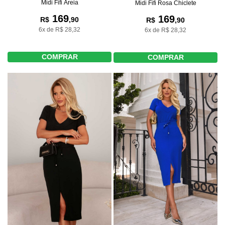
Midi Fifi Areia
Midi Fifi Rosa Chiclete
169
169
R$
,90
R$
,90
6x de R$ 28,32
6x de R$ 28,32
COMPRAR
COMPRAR