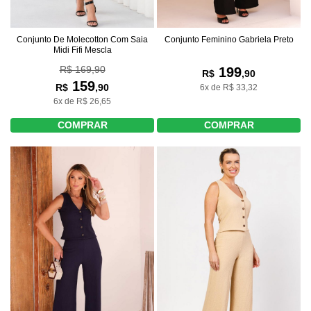
Conjunto De Molecotton Com Saia
Conjunto Feminino Gabriela Preto
Midi Fifi Mescla
R$ 169,90
199
R$
,90
159
R$
,90
6x de R$ 33,32
6x de R$ 26,65
COMPRAR
COMPRAR