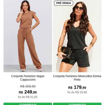
PRÉ VENDA
Conjunto Feminino Molecotton Emma
Conjunto Feminino Vegas
Preto
Cappuccino
R$ 269,90
179
R$
,90
249
R$
,90
6x de R$ 29,98
6x de R$ 41,65
COMPRAR