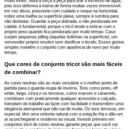
muito fortes. Nunca torça a peça para tirar o excesso de água, 
pois isso deforma a trama de forma muitas vezes irreversível; 
em vez disso, pressione com cuidado e seque na horizontal, 
sobre uma toalha ou superfície plana, sempre à sombra para 
não desbotar. Guardar a peça dobrada, e não pendurada em 
cabide, é fundamental, porque o tricô tende a esticar com o 
próprio peso quando fica pendurado por muito tempo. Caso 
surjam pequenos pilling (aquelas bolinhas na superfície), um 
removedor próprio resolve sem danificar o tecido. Esses gestos 
simples mantêm o conjunto com aparência de novo por muito 
tempo.
Que cores de conjunto tricot são mais fáceis 
de combinar?
As cores neutras são as mais versáteis e o melhor ponto de 
partida para o guarda-roupa de inverno. Tons como preto, off 
white, bege, cinza e os terrosos, como marrom e caramelo, 
combinam com praticamente qualquer acessório e calçado, 
transitam do trabalho ao lazer com facilidade e transmitem uma 
elegância atemporal que não sai de moda. Os tons terrosos, em 
especial, têm uma sintonia natural com a estação fria e dão um 
ar aconchegante e moderno ao visual. Investir primeiro em 
conjuntos tricô de cores neutras garante peças que você vai 