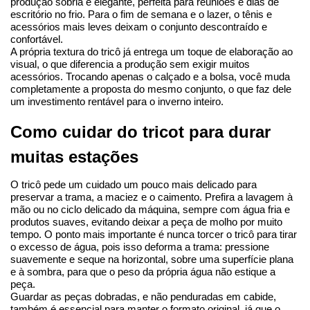
produção sóbria e elegante, perfeita para reuniões e dias de 
escritório no frio. Para o fim de semana e o lazer, o tênis e 
acessórios mais leves deixam o conjunto descontraído e 
confortável.
A própria textura do tricô já entrega um toque de elaboração ao 
visual, o que diferencia a produção sem exigir muitos 
acessórios. Trocando apenas o calçado e a bolsa, você muda 
completamente a proposta do mesmo conjunto, o que faz dele 
um investimento rentável para o inverno inteiro.
Como cuidar do tricot para durar 
muitas estações
O tricô pede um cuidado um pouco mais delicado para 
preservar a trama, a maciez e o caimento. Prefira a lavagem à 
mão ou no ciclo delicado da máquina, sempre com água fria e 
produtos suaves, evitando deixar a peça de molho por muito 
tempo. O ponto mais importante é nunca torcer o tricô para tirar 
o excesso de água, pois isso deforma a trama: pressione 
suavemente e seque na horizontal, sobre uma superfície plana 
e à sombra, para que o peso da própria água não estique a 
peça.
Guardar as peças dobradas, e não penduradas em cabide, 
também é essencial para manter o formato original, já que o 