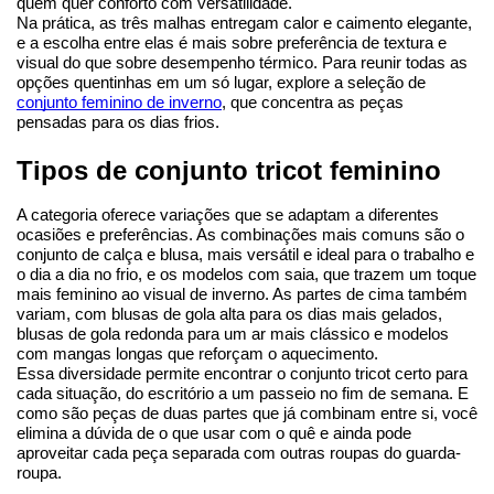
quem quer conforto com versatilidade.
Na prática, as três malhas entregam calor e caimento elegante, 
e a escolha entre elas é mais sobre preferência de textura e 
visual do que sobre desempenho térmico. Para reunir todas as 
opções quentinhas em um só lugar, explore a seleção de 
conjunto feminino de inverno
, que concentra as peças 
pensadas para os dias frios.
Tipos de conjunto tricot feminino
A categoria oferece variações que se adaptam a diferentes 
ocasiões e preferências. As combinações mais comuns são o 
conjunto de calça e blusa, mais versátil e ideal para o trabalho e 
o dia a dia no frio, e os modelos com saia, que trazem um toque 
mais feminino ao visual de inverno. As partes de cima também 
variam, com blusas de gola alta para os dias mais gelados, 
blusas de gola redonda para um ar mais clássico e modelos 
com mangas longas que reforçam o aquecimento.
Essa diversidade permite encontrar o conjunto tricot certo para 
cada situação, do escritório a um passeio no fim de semana. E 
como são peças de duas partes que já combinam entre si, você 
elimina a dúvida de o que usar com o quê e ainda pode 
aproveitar cada peça separada com outras roupas do guarda-
roupa.