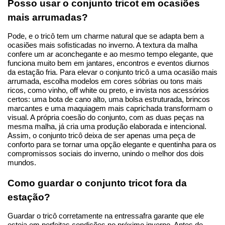
Posso usar o conjunto tricot em ocasiões 
mais arrumadas?
Pode, e o tricô tem um charme natural que se adapta bem a 
ocasiões mais sofisticadas no inverno. A textura da malha 
confere um ar aconchegante e ao mesmo tempo elegante, que 
funciona muito bem em jantares, encontros e eventos diurnos 
da estação fria. Para elevar o conjunto tricô a uma ocasião mais 
arrumada, escolha modelos em cores sóbrias ou tons mais 
ricos, como vinho, off white ou preto, e invista nos acessórios 
certos: uma bota de cano alto, uma bolsa estruturada, brincos 
marcantes e uma maquiagem mais caprichada transformam o 
visual. A própria coesão do conjunto, com as duas peças na 
mesma malha, já cria uma produção elaborada e intencional. 
Assim, o conjunto tricô deixa de ser apenas uma peça de 
conforto para se tornar uma opção elegante e quentinha para os 
compromissos sociais do inverno, unindo o melhor dos dois 
mundos.
Como guardar o conjunto tricot fora da 
estação?
Guardar o tricô corretamente na entressafra garante que ele 
esteja em perfeitas condições no próximo inverno. Antes de 