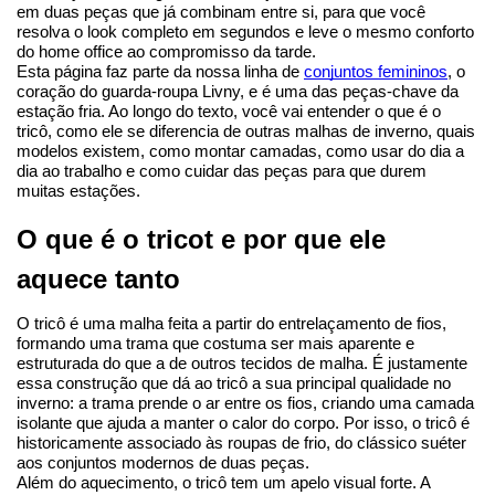
em duas peças que já combinam entre si, para que você 
resolva o look completo em segundos e leve o mesmo conforto 
do home office ao compromisso da tarde.
Esta página faz parte da nossa linha de 
conjuntos femininos
, o 
coração do guarda-roupa Livny, e é uma das peças-chave da 
estação fria. Ao longo do texto, você vai entender o que é o 
tricô, como ele se diferencia de outras malhas de inverno, quais 
modelos existem, como montar camadas, como usar do dia a 
dia ao trabalho e como cuidar das peças para que durem 
muitas estações.
O que é o tricot e por que ele 
aquece tanto
O tricô é uma malha feita a partir do entrelaçamento de fios, 
formando uma trama que costuma ser mais aparente e 
estruturada do que a de outros tecidos de malha. É justamente 
essa construção que dá ao tricô a sua principal qualidade no 
inverno: a trama prende o ar entre os fios, criando uma camada 
isolante que ajuda a manter o calor do corpo. Por isso, o tricô é 
historicamente associado às roupas de frio, do clássico suéter 
aos conjuntos modernos de duas peças.
Além do aquecimento, o tricô tem um apelo visual forte. A 