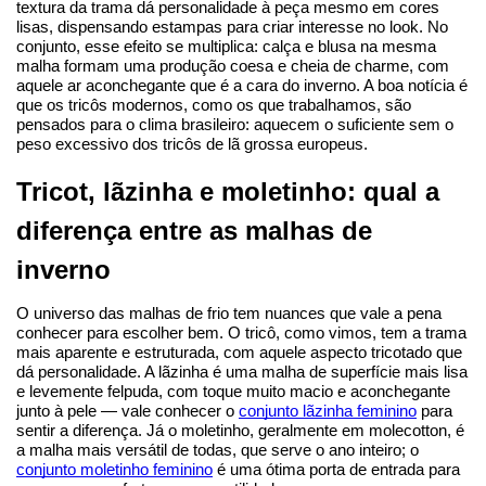
textura da trama dá personalidade à peça mesmo em cores 
lisas, dispensando estampas para criar interesse no look. No 
conjunto, esse efeito se multiplica: calça e blusa na mesma 
malha formam uma produção coesa e cheia de charme, com 
aquele ar aconchegante que é a cara do inverno. A boa notícia é 
que os tricôs modernos, como os que trabalhamos, são 
pensados para o clima brasileiro: aquecem o suficiente sem o 
peso excessivo dos tricôs de lã grossa europeus.
Tricot, lãzinha e moletinho: qual a 
diferença entre as malhas de 
inverno
O universo das malhas de frio tem nuances que vale a pena 
conhecer para escolher bem. O tricô, como vimos, tem a trama 
mais aparente e estruturada, com aquele aspecto tricotado que 
dá personalidade. A lãzinha é uma malha de superfície mais lisa 
e levemente felpuda, com toque muito macio e aconchegante 
junto à pele — vale conhecer o 
conjunto lãzinha feminino
 para 
sentir a diferença. Já o moletinho, geralmente em molecotton, é 
a malha mais versátil de todas, que serve o ano inteiro; o 
conjunto moletinho feminino
 é uma ótima porta de entrada para 