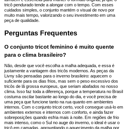
tricô pendurado tende a alongar com o tempo. Com esses 
cuidados simples, o conjunto mantém o visual de novo por 
muito mais tempo, valorizando o seu investimento em uma 
peça de qualidade.
Perguntas Frequentes
O conjunto tricot feminino é muito quente 
para o clima brasileiro?
Não, desde que você escolha a malha adequada, e essa é 
justamente a vantagem dos tricôs modernos. As peças da 
Livny são pensadas para o inverno brasileiro: aquecem o 
suficiente para os dias frios, mas sem o peso excessivo dos 
tricôs de lã grossa europeus, que seriam abafados no nosso 
clima. Isso faz toda a diferença, porque a temperatura no Brasil 
costuma oscilar bastante ao longo do dia, e você precisa de 
uma peça que funcione tanto na rua quanto em ambientes 
internos. Com o conjunto tricot certo, você consegue usá-lo em 
ambientes externos e internos com conforto, e ainda fazer 
sobreposições quando esfria mais à noite. Em regiões de frio 
mais intenso, como o Sul no auge do inverno, o ideal é usar o 
tricô em camadas, aproveitando o aquecimento da malha por 