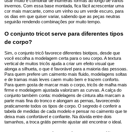
usar muito e combinar de inúmeras formas ao longo de vários 
invernos. Com essa base montada, fica fácil acrescentar uma 
cor mais marcante, como um vinho ou um verde escuro, para 
os dias em que quiser variar, sabendo que as peças neutras 
seguirão rendendo combinações por muito tempo.
O conjunto tricot serve para diferentes tipos 
de corpo?
Sim, o conjunto tricô favorece diferentes biotipos, desde que 
você escolha a modelagem certa para o seu corpo. A textura 
vertical de muitos tricôs ajuda a criar um efeito visual que 
alonga a silhueta, o que é favorável para a maioria das pessoas. 
Para quem prefere um caimento mais fluido, modelagens soltas 
e de tramas mais leves caem muito bem e trazem conforto. 
Para quem gosta de marcar mais o corpo, tricôs de malha mais 
firme e modelagem ajustada valorizam as curvas. A calça do 
conjunto também conta: modelagens de cintura alta marcam a 
parte mais fina do tronco e alongam as pernas, favorecendo 
praticamente todos os tipos de corpo. O segredo é conferir a 
tabela de medidas de cada modelo e pensar no caimento que te 
deixa mais confortável e confiante. Na dúvida entre dois 
tamanhos, a troca grátis permite ajustar até encontrar o ideal.