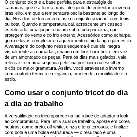
O conjunto tricot é a base perfeita para a estratégia de 
camadas, que é a forma mais inteligente de enfrentar o inverno 
brasileiro, em que a temperatura oscila bastante ao longo do 
dia. Nos dias de frio ameno, use o conjunto sozinho, com tênis 
ou bota. Quando a temperatura cai, acrescente um casaco 
estruturado, uma jaqueta ou um sobretudo por cima, que 
protegem do vento e do frio externo. Acessórios como echarpe, 
gorro e luvas completam o aquecimento e ainda agregam estilo.
A vantagem do conjunto nesse esquema é que ele integra 
visualmente as camadas, criando um look harmônico em vez 
de um amontoado de peças. Para os dias mais gelados, vale 
reforçar com uma segunda pele fina por baixo ou escolher 
tricôs de maior gramatura. Assim, você atravessa o inverno 
com conforto térmico e elegância, mantendo a mobilidade e o 
estilo.
Como usar o conjunto tricot do dia 
a dia ao trabalho
A versatilidade do tricô aparece na facilidade de adaptar o look 
ao compromisso. Para um visual de trabalho, aposte em cores 
neutras, como preto, off white, cinza e tons terrosos, e finalize 
com bota e uma bolsa estruturada — o resultado é uma 