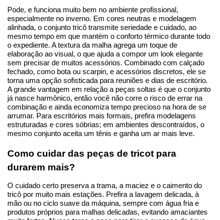
Pode, e funciona muito bem no ambiente profissional, 
especialmente no inverno. Em cores neutras e modelagem 
alinhada, o conjunto tricô transmite seriedade e cuidado, ao 
mesmo tempo em que mantém o conforto térmico durante todo 
o expediente. A textura da malha agrega um toque de 
elaboração ao visual, o que ajuda a compor um look elegante 
sem precisar de muitos acessórios. Combinado com calçado 
fechado, como bota ou scarpin, e acessórios discretos, ele se 
torna uma opção sofisticada para reuniões e dias de escritório. 
A grande vantagem em relação a peças soltas é que o conjunto 
já nasce harmônico, então você não corre o risco de errar na 
combinação e ainda economiza tempo precioso na hora de se 
arrumar. Para escritórios mais formais, prefira modelagens 
estruturadas e cores sóbrias; em ambientes descontraídos, o 
mesmo conjunto aceita um tênis e ganha um ar mais leve.
Como cuidar das peças de tricot para 
durarem mais?
O cuidado certo preserva a trama, a maciez e o caimento do 
tricô por muito mais estações. Prefira a lavagem delicada, à 
mão ou no ciclo suave da máquina, sempre com água fria e 
produtos próprios para malhas delicadas, evitando amaciantes 