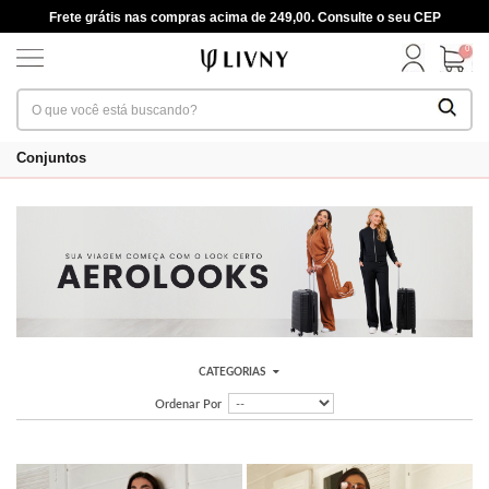
Frete grátis nas compras acima de 249,00. Consulte o seu CEP
0
Conjuntos
CATEGORIAS
Ordenar Por