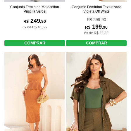
Conjunto Feminino Texturizado
Conjunto Feminino Molecotton
Violeta Off White
Priscila Verde
R$ 299,90
249
R$
,90
199
R$
,90
6x de R$ 41,65
6x de R$ 33,32
COMPRAR
COMPRAR