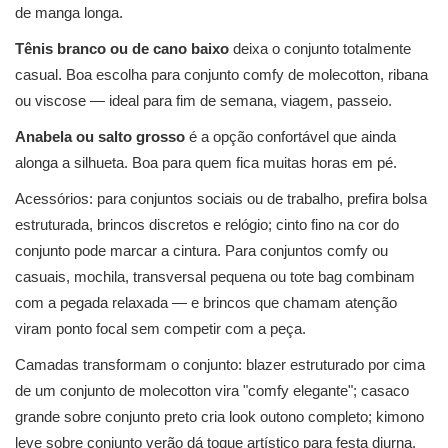
de manga longa.
Tênis branco ou de cano baixo
deixa o conjunto totalmente
casual. Boa escolha para conjunto comfy de molecotton, ribana
ou viscose — ideal para fim de semana, viagem, passeio.
Anabela ou salto grosso
é a opção confortável que ainda
alonga a silhueta. Boa para quem fica muitas horas em pé.
Acessórios: para conjuntos sociais ou de trabalho, prefira bolsa
estruturada, brincos discretos e relógio; cinto fino na cor do
conjunto pode marcar a cintura. Para conjuntos comfy ou
casuais, mochila, transversal pequena ou tote bag combinam
com a pegada relaxada — e brincos que chamam atenção
viram ponto focal sem competir com a peça.
Camadas transformam o conjunto: blazer estruturado por cima
de um conjunto de molecotton vira "comfy elegante"; casaco
grande sobre conjunto preto cria look outono completo; kimono
leve sobre conjunto verão dá toque artístico para festa diurna.