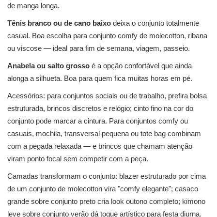
de manga longa.
Tênis branco ou de cano baixo
deixa o conjunto totalmente
casual. Boa escolha para conjunto comfy de molecotton, ribana
ou viscose — ideal para fim de semana, viagem, passeio.
Anabela ou salto grosso
é a opção confortável que ainda
alonga a silhueta. Boa para quem fica muitas horas em pé.
Acessórios: para conjuntos sociais ou de trabalho, prefira bolsa
estruturada, brincos discretos e relógio; cinto fino na cor do
conjunto pode marcar a cintura. Para conjuntos comfy ou
casuais, mochila, transversal pequena ou tote bag combinam
com a pegada relaxada — e brincos que chamam atenção
viram ponto focal sem competir com a peça.
Camadas transformam o conjunto: blazer estruturado por cima
de um conjunto de molecotton vira "comfy elegante"; casaco
grande sobre conjunto preto cria look outono completo; kimono
leve sobre conjunto verão dá toque artístico para festa diurna.