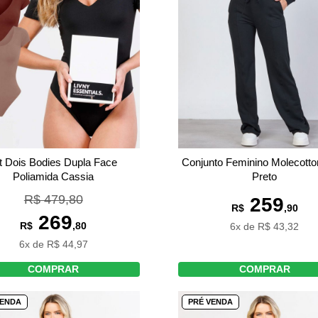
t Dois Bodies Dupla Face
Conjunto Feminino Molecotto
Poliamida Cassia
Preto
R$ 479,80
259
R$
,90
269
R$
,80
6x de R$ 43,32
6x de R$ 44,97
COMPRAR
COMPRAR
VENDA
PRÉ VENDA