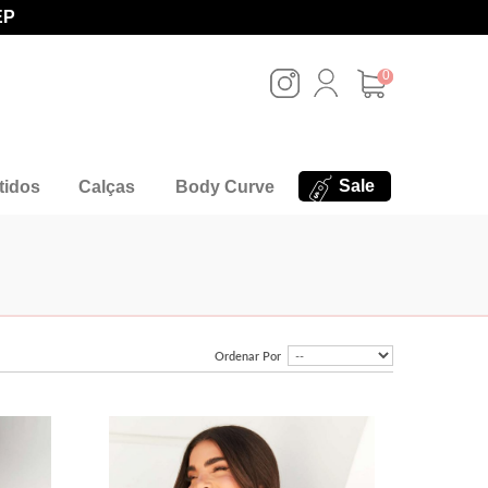
EP
0
Sale
tidos
Calças
Body Curve
Ordenar Por