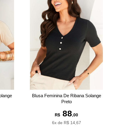
olange
Blusa Feminina De Ribana Solange
Preto
88
R$
,00
6x de R$ 14,67