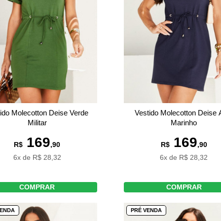
Vestido Molecotton Deise 
ido Molecotton Deise Verde
Marinho
Militar
169
169
R$
,90
R$
,90
6x de R$ 28,32
6x de R$ 28,32
COMPRAR
COMPRAR
VENDA
PRÉ VENDA