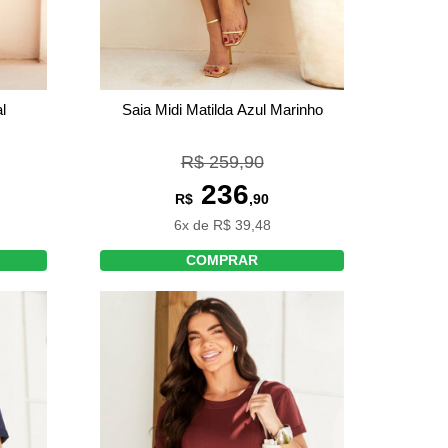
l
Saia Midi Matilda Azul Marinho
R$ 259,90
236
R$
,90
6x de R$ 39,48
COMPRAR