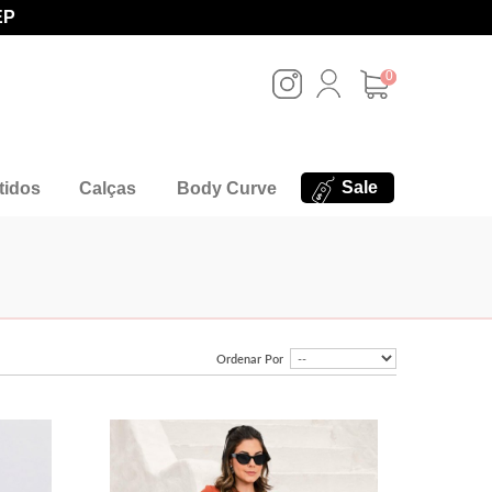
EP
0
Sale
tidos
Calças
Body Curve
Ordenar Por