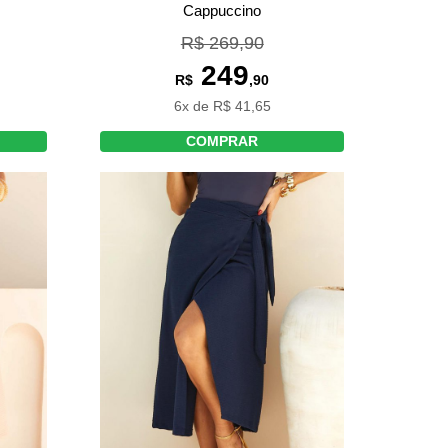
Cappuccino
R$ 269,90
249
R$
,90
6x de R$ 41,65
COMPRAR