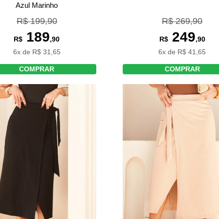
Azul Marinho
R$ 199,90
R$ 269,90
189
249
R$
,90
R$
,90
6x de R$ 31,65
6x de R$ 41,65
COMPRAR
COMPRAR