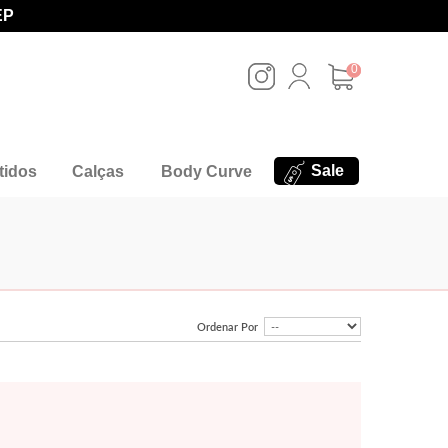
EP
0
Sale
tidos
Calças
Body Curve
Ordenar Por