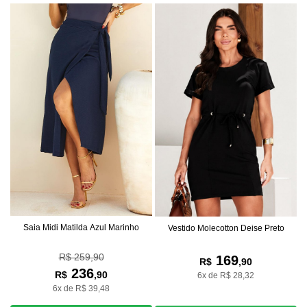
Saia Midi Matilda Azul Marinho
Vestido Molecotton Deise Preto
R$ 259,90
169
R$
,90
236
R$
,90
6x de R$ 28,32
6x de R$ 39,48