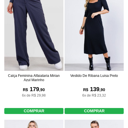
Calça Feminina Alfaiataria Mirian
Vestido De Ribana Luisa Preto
Azul Marinho
179
139
R$
,90
R$
,90
6x de R$ 29,98
6x de R$ 23,32
COMPRAR
COMPRAR