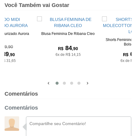
Você Também vai Gostar
Texturizado Aurora
Blusa Feminina De Ribana Cleo
Shorts Feminino 
Bolsos 
199,90
84
R$
,90
189
6
,90
R$
6x de R$ 14,15
 R$ 31,65
6x de R$
Comentários
Comentários