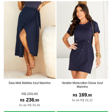
Vestido Molecotton Deise Azul
Saia Midi Matilda Azul Marinho
Marinho
R$ 259,90
169
R$
,90
236
R$
,90
6x de R$ 28,32
6x de R$ 39,48