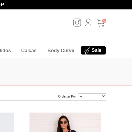
EP
0
Sale
tidos
Calças
Body Curve
Ordenar Por