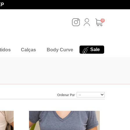
EP
0
Sale
tidos
Calças
Body Curve
Ordenar Por