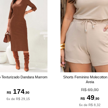
Shorts Feminino Molecotton
o Texturizado Dandara Marrom
Areia
R$ 69,90
174
R$
,90
49
R$
,90
6x de R$ 29,15
6x de R$ 8,32