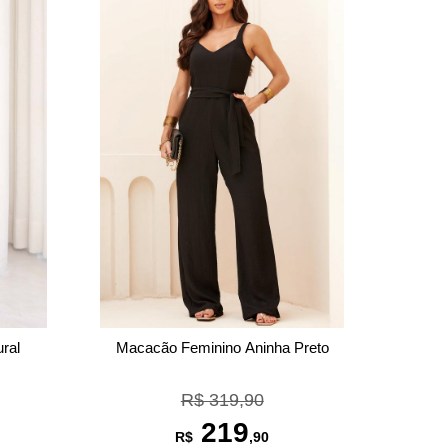
ural
Macacão Feminino Aninha Preto
R$ 319,90
219
R$
,90