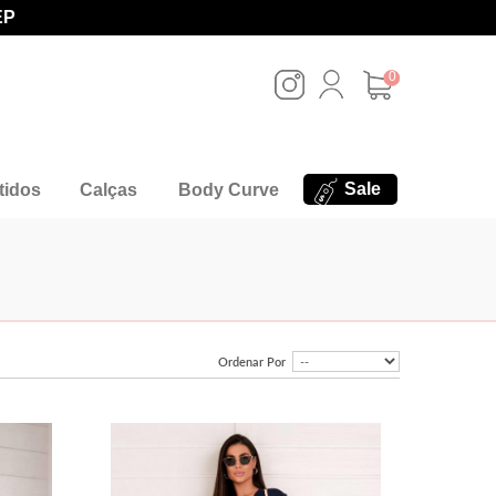
EP
0
Sale
tidos
Calças
Body Curve
Ordenar Por