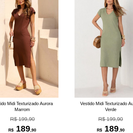
ido Midi Texturizado Aurora
Vestido Midi Texturizado A
Marrom
Verde
R$ 199,90
R$ 199,90
189
189
R$
,90
R$
,90