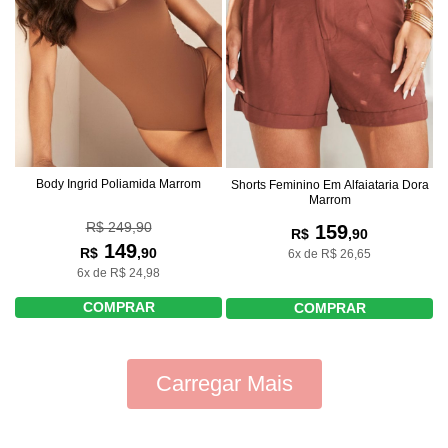
Body Ingrid Poliamida Marrom
Shorts Feminino Em Alfaiataria Dora
Marrom
R$ 249,90
159
R$
,90
149
R$
,90
6x de R$ 26,65
6x de R$ 24,98
COMPRAR
COMPRAR
Carregar Mais