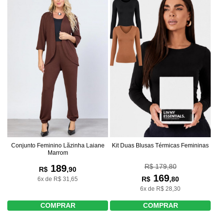
Conjunto Feminino Lãzinha Laiane
Kit Duas Blusas Térmicas Femininas
Marrom
R$ 179,80
189
R$
,90
169
R$
,80
6x de R$ 31,65
6x de R$ 28,30
COMPRAR
COMPRAR