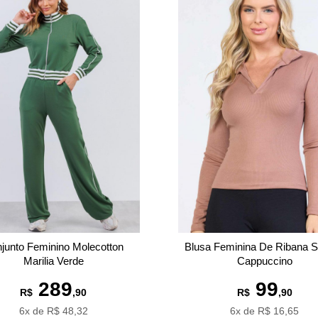
junto Feminino Molecotton
Blusa Feminina De Ribana 
Marilia Verde
Cappuccino
289
99
R$
,90
R$
,90
6x de R$ 48,32
6x de R$ 16,65