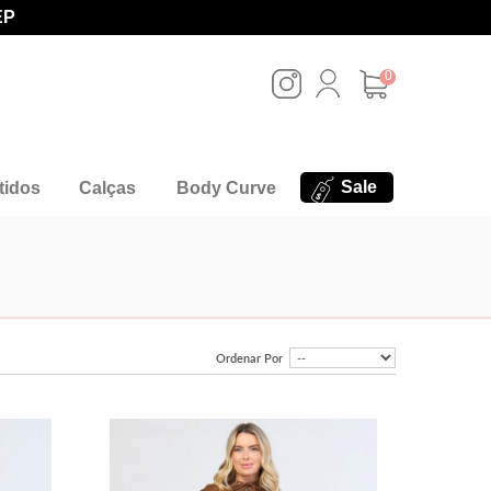
EP
0
Sale
tidos
Calças
Body Curve
Ordenar Por