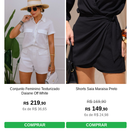
Conjunto Feminino Texturizado
Shorts Saia Maraisa Preto
Daiane Off White
R$ 169,90
219
R$
,90
149
R$
,90
6x de R$ 36,65
6x de R$ 24,98
COMPRAR
COMPRAR