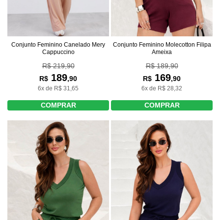
Conjunto Feminino Molecotton Filipa
Conjunto Feminino Canelado Mery
Ameixa
Cappuccino
R$ 189,90
R$ 219,90
169
189
R$
,90
R$
,90
6x de R$ 28,32
6x de R$ 31,65
COMPRAR
COMPRAR