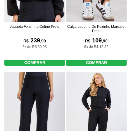
Jaqueta Feminina Celine Preto
Calça Legging De Pezinho Margaret
Preto
239
109
R$
,90
R$
,90
6x de R$ 39,98
6x de R$ 18,32
COMPRAR
COMPRAR