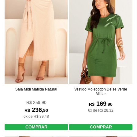
Saia Midi Matilda Natural
Vestido Molecotton Deise Verde
Militar
R$ 259,90
169
R$
,90
236
R$
,90
6x de R$ 28,32
6x de R$ 39,48
COMPRAR
COMPRAR