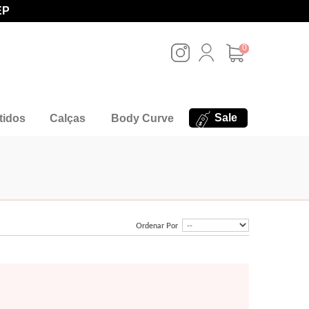
EP
0
Sale
tidos
Calças
Body Curve
Ordenar Por