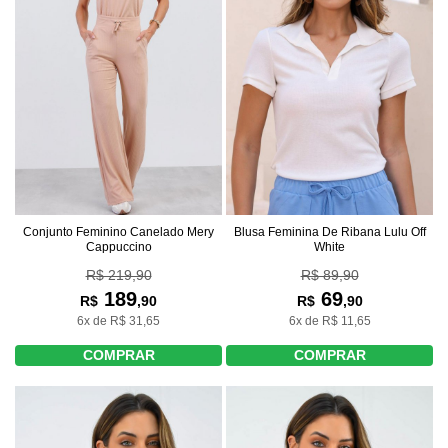
Conjunto Feminino Canelado Mery
Blusa Feminina De Ribana Lulu Off
Cappuccino
White
R$ 219,90
R$ 89,90
189
69
R$
,90
R$
,90
6x de R$ 31,65
6x de R$ 11,65
COMPRAR
COMPRAR