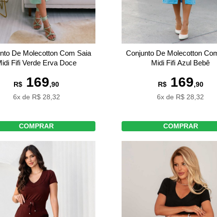
Conjunto De Molecotton Co
nto De Molecotton Com Saia
Midi Fifi Azul Bebê
idi Fifi Verde Erva Doce
169
169
R$
,90
R$
,90
6x de R$ 28,32
6x de R$ 28,32
COMPRAR
COMPRAR