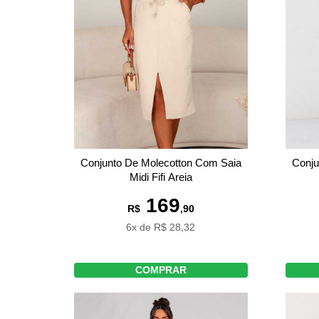
Conju
Conjunto De Molecotton Com Saia
Midi Fifi Areia
169
R$
,90
6x de R$ 28,32
COMPRAR