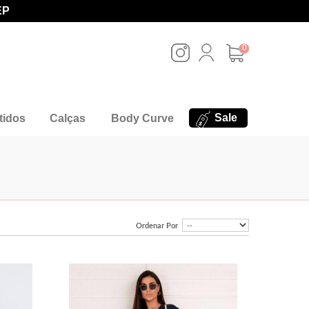
EP
0
Sale
tidos
Calças
Body Curve
Ordenar Por