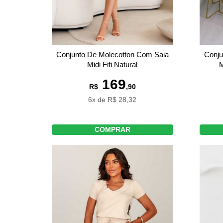
Conjunto De Molecotton Com Saia
Conju
Midi Fifi Natural
M
169
R$
,90
6x de R$ 28,32
COMPRAR