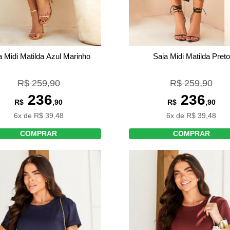
a Midi Matilda Azul Marinho
Saia Midi Matilda Preto
R$ 259,90
R$ 259,90
236
236
R$
,90
R$
,90
6x de R$ 39,48
6x de R$ 39,48
COMPRAR
COMPRAR