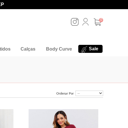
EP
0
Sale
tidos
Calças
Body Curve
Ordenar Por