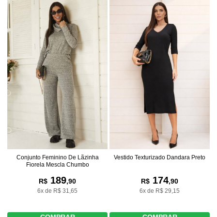
Conjunto Feminino De Lãzinha
Vestido Texturizado Dandara Preto
Fiorela Mescla Chumbo
189
174
R$
,90
R$
,90
6x de R$ 31,65
6x de R$ 29,15