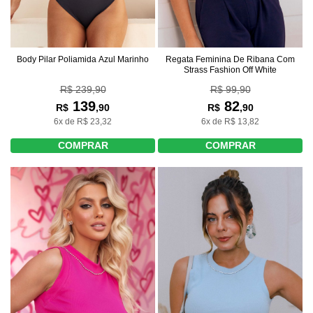
Body Pilar Poliamida Azul Marinho
Regata Feminina De Ribana Com
Strass Fashion Off White
R$ 239,90
R$ 99,90
139
82
R$
,90
R$
,90
6x de R$ 23,32
6x de R$ 13,82
COMPRAR
COMPRAR