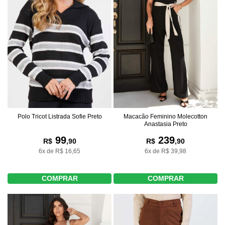
Polo Tricot Listrada Sofie Preto
Macacão Feminino Molecotton
Anastasia Preto
99
239
R$
,90
R$
,90
6x de R$ 16,65
6x de R$ 39,98
COMPRAR
COMPRAR