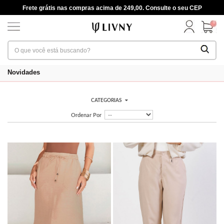
Frete grátis nas compras acima de 249,00. Consulte o seu CEP
0
Novidades
CATEGORIAS
Ordenar Por