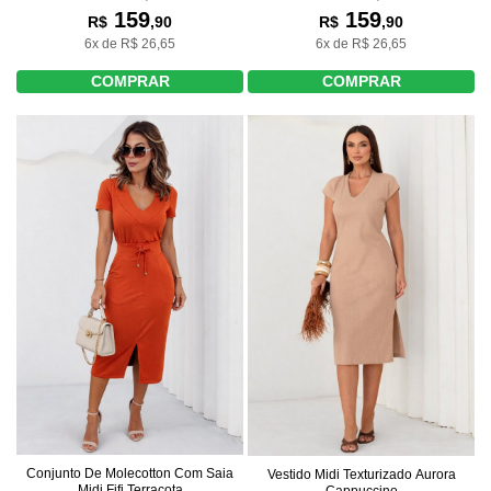
159
159
R$
,90
R$
,90
6x de R$ 26,65
6x de R$ 26,65
COMPRAR
COMPRAR
Conjunto De Molecotton Com Saia
Vestido Midi Texturizado Aurora
Midi Fifi Terracota
Cappuccino