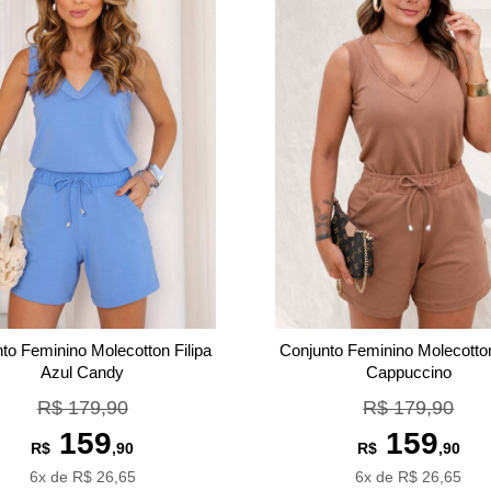
to Feminino Molecotton Filipa
Conjunto Feminino Molecotton
Azul Candy
Cappuccino
R$ 179,90
R$ 179,90
159
159
R$
,90
R$
,90
6x de R$ 26,65
6x de R$ 26,65