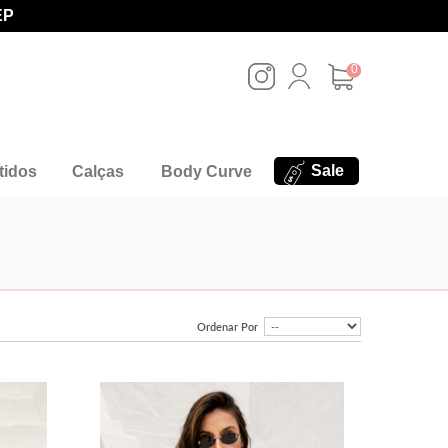
EP
0
Sale
tidos
Calças
Body Curve
Ordenar Por