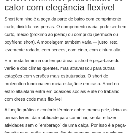
calor com elegância flexível
Short feminino é a peça da parte de baixo com comprimento
curto, dividida nas pernas. O comprimento varia: pode ser bem
curto, médio (próximo ao joelho) ou comprido (bermuda ou
boyfriend short). A modelagem também varia — justo, reto,
levemente rodado, com pences, com cinto, com cintura alta.
Em moda feminina contemporânea, o short é peça-base do
verão e dos climas quentes, mas atravessou para outras
estações com versões mais estruturadas. O short de
molecotton funciona em meia-estação e em casa. Short no
estilo alfaiataria entra em ocasiões sociais e até no trabalho
com dress code mais flexível.
A função prática é conforto térmico: cobre menos pele, deixa as
pernas livres, dá mobilidade para caminhar, sentar e fazer
atividades sem o "embaraço" de uma calça. Por isso é a peça-
favorita para verão, viagens, fim de semana, casa e qualquer