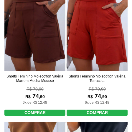
Shorts Feminino Molecotton Valéria
Shorts Feminino Molecotton Valéria
Marrom Mocha Mousse
Terracota
R$ 79,90
R$ 79,90
74
74
R$
,90
R$
,90
6x de R$ 12,48
6x de R$ 12,48
COMPRAR
COMPRAR