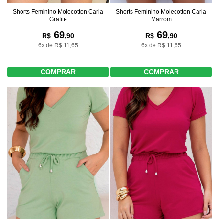
Shorts Feminino Molecotton Carla
Shorts Feminino Molecotton Carla
Grafite
Marrom
69
69
R$
,90
R$
,90
6x de R$ 11,65
6x de R$ 11,65
COMPRAR
COMPRAR